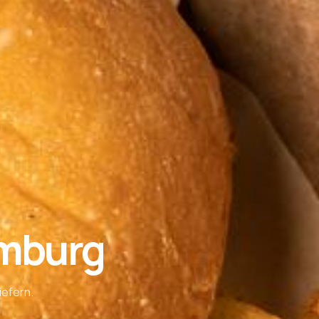
emburg
iefern.