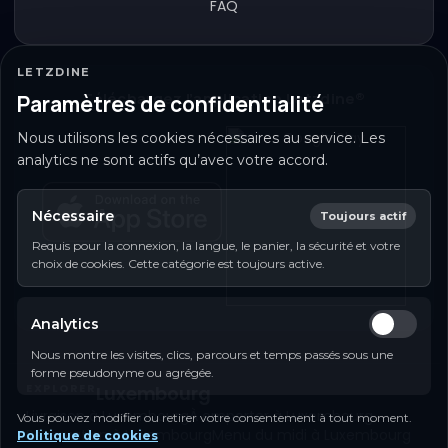
FAQ
LETZDINE
Téléchargez l’application Letzdine®
Paramètres de confidentialité
Nous utilisons les cookies nécessaires au service. Les
analytics ne sont actifs qu’avec votre accord.
Nécessaire
Toujours actif
Requis pour la connexion, la langue, le panier, la sécurité et votre
choix de cookies. Cette catégorie est toujours active.
Analytics
Nous montre les visites, clics, parcours et temps passés sous une
forme pseudonyme ou agrégée.
EXPLORER
Luxembourg
Livraison à Luxembourg
À emporter à Luxembourg
Vous pouvez modifier ou retirer votre consentement à tout moment.
Réservation à Luxembourg
Menu du midi à Luxembourg
Politique de cookies